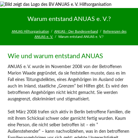
Facebook
Twitter
Twitter
Twitter
Twitter
Warum entstand ANUAS e. V.?
ANUAS Hilfsorganisation
ANUAS - Der Bundesverband
Referenzen des
ANUAS e. V.
Warum entstand ANUAS e. V.?
Wie und warum entstand ANUAS
ANUAS e. V. wurde im November 2008 von der Betroffenen
Marion Waade gegründet, da sie feststellen musste, dass es im
Fall eines Tötungsdeliktes, eines Angehörigen im Ausland oder
auch im Inland, staatliche „Grenzen“ bei Hilfen gibt. Es wird den
betroffenen Angehörigen nicht leicht gemacht. Sie werden
ausgegrenzt, diskriminiert und stigmatisiert.
Seit März 2008 trafen sich aktiv in Berlin betroffene Familien, die
mit ihrem Schicksal schwer oder garnicht fertig wurden. Kaum
eine Person, die nicht selber betroffen ist – ein “
Außenstehender“ – kann nachvollziehen, was in den betroffenen
Familienangehörigen vor sich geht: erlebte Ungerechtigkeit,