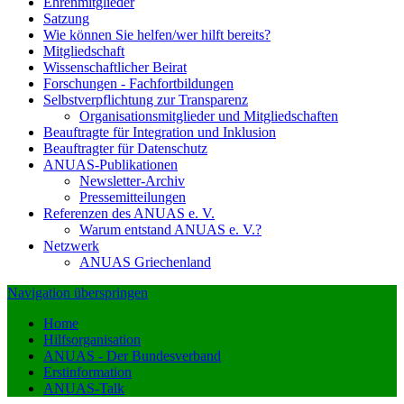
Ehrenmitglieder
Satzung
Wie können Sie helfen/wer hilft bereits?
Mitgliedschaft
Wissenschaftlicher Beirat
Forschungen - Fachfortbildungen
Selbstverpflichtung zur Transparenz
Organisationsmitglieder und Mitgliedschaften
Beauftragte für Integration und Inklusion
Beauftragter für Datenschutz
ANUAS-Publikationen
Newsletter-Archiv
Pressemitteilungen
Referenzen des ANUAS e. V.
Warum entstand ANUAS e. V.?
Netzwerk
ANUAS Griechenland
Navigation überspringen
Home
Hilfsorganisation
ANUAS - Der Bundesverband
Erstinformation
ANUAS-Talk