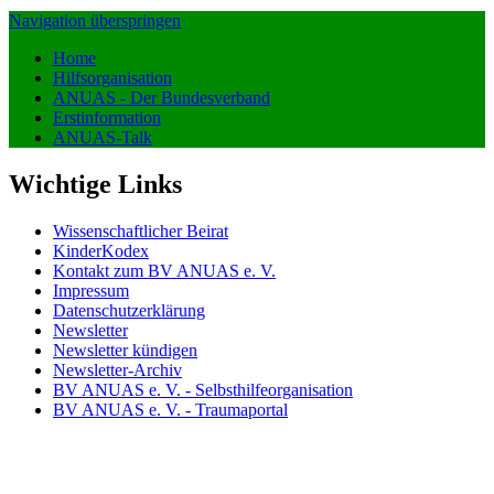
Navigation überspringen
Home
Hilfsorganisation
ANUAS - Der Bundesverband
Erstinformation
ANUAS-Talk
Wichtige Links
Wissenschaftlicher Beirat
KinderKodex
Kontakt zum BV ANUAS e. V.
Impressum
Datenschutzerklärung
Newsletter
Newsletter kündigen
Newsletter-Archiv
BV ANUAS e. V. - Selbsthilfeorganisation
BV ANUAS e. V. - Traumaportal